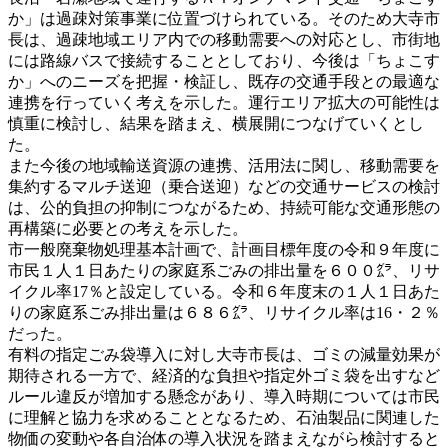
か」は過疎対策事業に位置づけられている。そのため大寺市
長は、過疎地域エリア内での移動需要への対応とし、市街地
には路線バスで接続することとしており、今後は「ちょこす
か」へのニーズを把握・検証し、既存の交通手段との最適な
連携を行っていく考えを示した。運行エリア拡大の可能性は
慎重に検討し、結果を踏まえ、横展開につなげていくとし
た。
また今後の地域輸送資源の連携、活用法に関し、移動需要を
集約するマルチ送迎（乗合送迎）などの交通サービスの検討
は、公的負担の抑制につながるため、持続可能な交通形態の
再構築に必要との考えを示した。
市一般廃棄物処理基本計画で、計画目標年度の令和９年度に
市民１人１日あたりの家庭系ごみの排出量を６００㌘、リサ
イクル率17％と設定している。令和６年度末の１人１日あた
りの家庭系ごみ排出量は６８６㌘、リサイクル率は16・２％
だった。
有料の指定ごみ袋導入に対し大寺市長は、ゴミの減量効果が
期待される一方で、経済的な負担や指定外ゴミ袋を出すなど
ルール違反が増加する懸念があり、導入時期については市民
に理解と協力を求めることとなるため、石油製品に関連した
物価の変動や各自治体の導入状況を踏まえながら検討すると