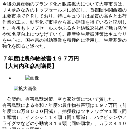
今後の農産物のブランド化と販路拡大について大寺市長は、
ＪＡ夢みなみのトップセールスに参加し、首都圏や関西圏の
主要市場でＰＲしており、特にキュウリは品質の高さと出荷
作業の工夫、効率化で市場から高い評価を得ていると説明し
た。今後もトップセールスやふるさと納税返礼品で魅力発信
や知名度向上につなげていく。農産物生産振興策はキュウリ
を中心に、国や県の補助事業を積極的に活用し、生産基盤の
強化を図ると述べた。
７年度は農作物被害１９７万円
【大河内和彦副議長】
公契約、有害鳥獣対策、空き家対策について質した。
有害鳥獣による令和７年度の農作物被害額は１９７万円（前
年度比12万８０００円減）、捕獲数はツキノワグマ１頭（同
１頭増）、イノシシ１１４頭（同１頭減）、ハクビシンやア
ライグマなどの小動物３１６頭（同99頭増）、カラス４４０