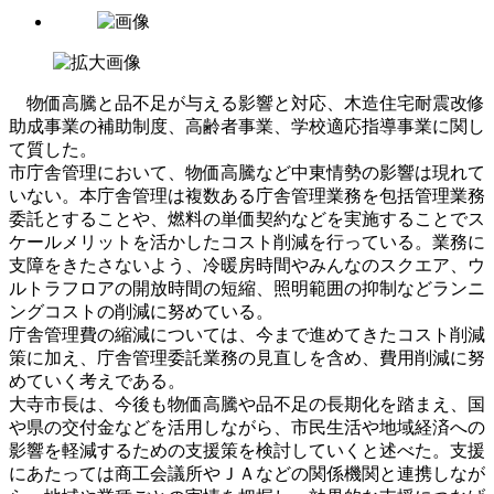
物価高騰と品不足が与える影響と対応、木造住宅耐震改修
助成事業の補助制度、高齢者事業、学校適応指導事業に関し
て質した。
市庁舎管理において、物価高騰など中東情勢の影響は現れて
いない。本庁舎管理は複数ある庁舎管理業務を包括管理業務
委託とすることや、燃料の単価契約などを実施することでス
ケールメリットを活かしたコスト削減を行っている。業務に
支障をきたさないよう、冷暖房時間やみんなのスクエア、ウ
ルトラフロアの開放時間の短縮、照明範囲の抑制などランニ
ングコストの削減に努めている。
庁舎管理費の縮減については、今まで進めてきたコスト削減
策に加え、庁舎管理委託業務の見直しを含め、費用削減に努
めていく考えである。
大寺市長は、今後も物価高騰や品不足の長期化を踏まえ、国
や県の交付金などを活用しながら、市民生活や地域経済への
影響を軽減するための支援策を検討していくと述べた。支援
にあたっては商工会議所やＪＡなどの関係機関と連携しなが