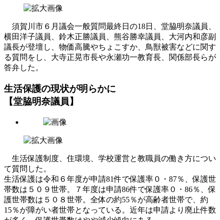
須賀川市６月議会一般質問最終日の18日、堂脇明奈議員、
横田洋子議員、鈴木正勝議員、熊谷勝幸議員、大河内和彦副
議長が登壇し、物価高騰やちょこすか、鳥獣被害などに関す
る質問をし、大寺正晃市長や永瀬功一教育長、関係部長らが
答弁した。
生活保護の現状が明らかに
【堂脇明奈議員】
生活保護制度、住環境、学校運営と教職員の働き方につい
て質問した。
生活保護は令和６年度が申請81件で保護率０・87％、保護世
帯数は５０９世帯。７年度は申請86件で保護率０・86％、保
護世帯数は５０８世帯。全体の約55％が高齢者世帯で、約
15％が障がい者世帯となっている。近年は申請より廃止件数