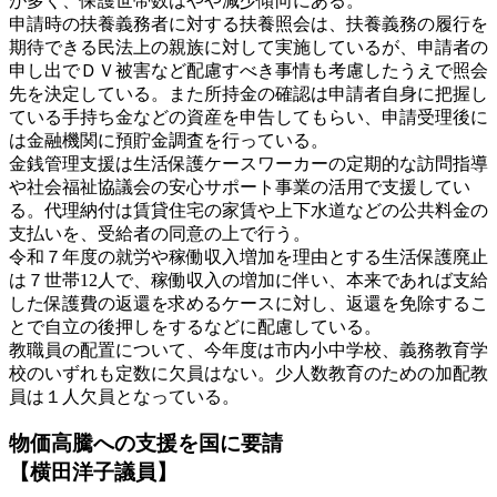
が多く、保護世帯数はやや減少傾向にある。
申請時の扶養義務者に対する扶養照会は、扶養義務の履行を
期待できる民法上の親族に対して実施しているが、申請者の
申し出でＤＶ被害など配慮すべき事情も考慮したうえで照会
先を決定している。また所持金の確認は申請者自身に把握し
ている手持ち金などの資産を申告してもらい、申請受理後に
は金融機関に預貯金調査を行っている。
金銭管理支援は生活保護ケースワーカーの定期的な訪問指導
や社会福祉協議会の安心サポート事業の活用で支援してい
る。代理納付は賃貸住宅の家賃や上下水道などの公共料金の
支払いを、受給者の同意の上で行う。
令和７年度の就労や稼働収入増加を理由とする生活保護廃止
は７世帯12人で、稼働収入の増加に伴い、本来であれば支給
した保護費の返還を求めるケースに対し、返還を免除するこ
とで自立の後押しをするなどに配慮している。
教職員の配置について、今年度は市内小中学校、義務教育学
校のいずれも定数に欠員はない。少人数教育のための加配教
員は１人欠員となっている。
物価高騰への支援を国に要請
【横田洋子議員】