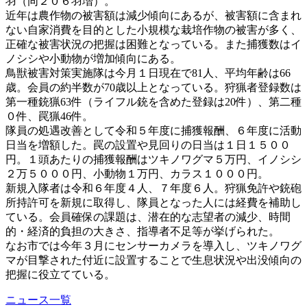
羽（同２０６羽増）。
近年は農作物の被害額は減少傾向にあるが、被害額に含まれ
ない自家消費を目的とした小規模な栽培作物の被害が多く、
正確な被害状況の把握は困難となっている。また捕獲数はイ
ノシシや小動物が増加傾向にある。
鳥獣被害対策実施隊は今月１日現在で81人、平均年齢は66
歳。会員の約半数が70歳以上となっている。狩猟者登録数は
第一種銃猟63件（ライフル銃を含めた登録は20件）、第二種
０件、罠猟46件。
隊員の処遇改善として令和５年度に捕獲報酬、６年度に活動
日当を増額した。罠の設置や見回りの日当は１日１５００
円。１頭あたりの捕獲報酬はツキノワグマ５万円、イノシシ
２万５０００円、小動物１万円、カラス１０００円。
新規入隊者は令和６年度４人、７年度６人。狩猟免許や銃砲
所持許可を新規に取得し、隊員となった人には経費を補助し
ている。会員確保の課題は、潜在的な志望者の減少、時間
的・経済的負担の大きさ、指導者不足等が挙げられた。
なお市では今年３月にセンサーカメラを導入し、ツキノワグ
マが目撃された付近に設置することで生息状況や出没傾向の
把握に役立てている。
ニュース一覧