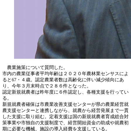
農業施策について質問した。
市内の農業従事者平均年齢は２０２０年農林業センサスによ
ると67・４歳。認定農業者数は高齢化に伴い減少傾向にあ
り、今年３月末時点で２８６件となった。
認定新規就農者は昨年度に６件認定し、各種支援を行ってい
る。
新規就農者確保は市農業改善支援センターが県の農業経営就
農支援センターと連携しながら、就農から経営発展まで一貫
した支援に取り組む。定着支援は国の新規就農者育成総合対
策事業や市独自の支援制度で、経営開始資金の助成や就農初
期に必要な機械、施設の導入経費を支援している。