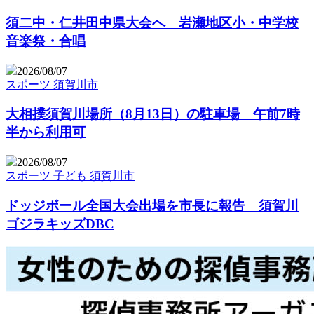
須二中・仁井田中県大会へ 岩瀬地区小・中学校
音楽祭・合唱
2026/08/07
スポーツ
須賀川市
大相撲須賀川場所（8月13日）の駐車場 午前7時
半から利用可
2026/08/07
スポーツ
子ども
須賀川市
ドッジボール全国大会出場を市長に報告 須賀川
ゴジラキッズDBC