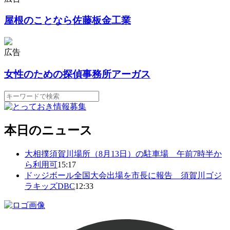
屋根のことなら佐藤板金工業
広告
女性のための探偵事務所アーガス
本日のニュース
大相撲須賀川場所（8月13日）の駐車場 午前7時半か
ら利用可
15:17
ドッジボール全国大会出場を市長に報告 須賀川ゴジ
ラキッズDBC
12:33