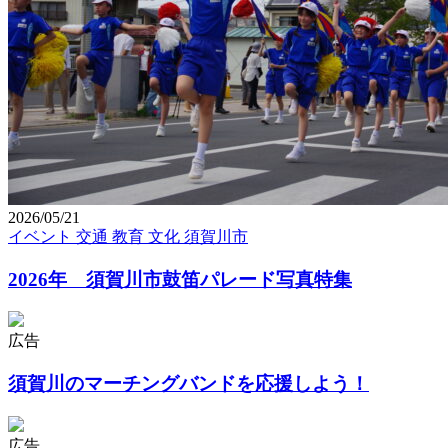
2026/05/21
イベント
交通
教育
文化
須賀川市
2026年 須賀川市鼓笛パレード写真特集
広告
須賀川のマーチングバンドを応援しよう！
広告