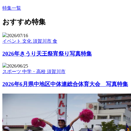
特集一覧
おすすめ特集
2026/07/16
イベント
文化
須賀川市
食
2026年きうり天王祭宵祭り写真特集
2026/06/25
スポーツ
中学・高校
須賀川市
2026年6月県中地区中体連総合体育大会 写真特集