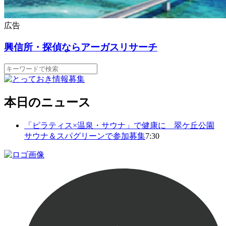
広告
興信所・探偵ならアーガスリサーチ
本日のニュース
「ピラティス×温泉・サウナ」で健康に 翠ケ丘公園
サウナ＆スパグリーンで参加募集
7:30