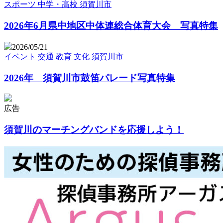
スポーツ
中学・高校
須賀川市
2026年6月県中地区中体連総合体育大会 写真特集
2026/05/21
イベント
交通
教育
文化
須賀川市
2026年 須賀川市鼓笛パレード写真特集
広告
須賀川のマーチングバンドを応援しよう！