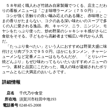
５８年続く職人わざ竹踏み自家製麺でつくる、店主こだわ
りの看板メニューは「ごま味噌ラーメン（７５０円）」。
コシが強く舌触りの良い噛み応えのある麺と、赤味噌とご
まの香りがたまらない、コクのある深い味わいのスープで多
くの人に愛される逸品。肉、キャベツ、ニラ、ニンジン、モ
ヤシをたっぷり使った、炒め野菜のシャキシャキ感がさらに
食欲をそそる。子どもから高齢者まで幅広い年代から人気
だ。
「たっぷり食べたい」という人におすすめは野菜大盛に味
付けとり肉プラスで９５０円。ほかにもタンメン、チャーシ
ューメンなど定番メニューはもちろんだが、 「とりレバー
焼どんぶり」もぜひ味わってもらいたいおすすめメニューの
一つ。素材と品質にこだわった、職人の味が凝縮されたボリ
ュームともに大満足のおいしさです。
詳細情報
店名
千代乃や食堂
所在地
須賀川市柱田中地193
電話番号
0248-65-2008