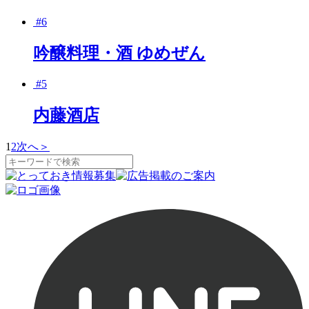
#6
吟醸料理・酒 ゆめぜん
#5
内藤酒店
1
2
次へ
＞
ペ
ー
ジ