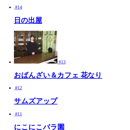
#14
日の出屋
#13
おばんざい＆カフェ 花なり
#12
サムズアップ
#11
にこにこバラ園