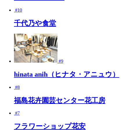
#10
千代乃や食堂
#9
hinata anih（ヒナタ・アニュウ）
#8
福島花卉園芸センター花工房
#7
フラワーショップ花安