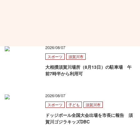
中学・高校
音楽
須賀川市
須二中・仁井田中県大会へ 岩瀬地区小・中
学校音楽祭・合唱
2026/08/07
スポーツ
須賀川市
大相撲須賀川場所（8月13日）の駐車場 午
前7時半から利用可
2026/08/07
スポーツ
子ども
須賀川市
ドッジボール全国大会出場を市長に報告 須
賀川ゴジラキッズDBC