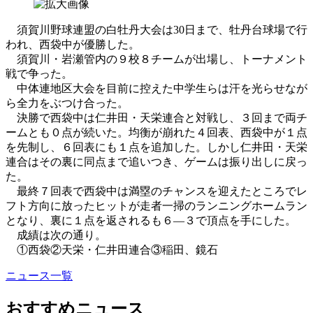
須賀川野球連盟の白牡丹大会は30日まで、牡丹台球場で行
われ、西袋中が優勝した。
須賀川・岩瀬管内の９校８チームが出場し、トーナメント
戦で争った。
中体連地区大会を目前に控えた中学生らは汗を光らせなが
ら全力をぶつけ合った。
決勝で西袋中は仁井田・天栄連合と対戦し、３回まで両チ
ームとも０点が続いた。均衡が崩れた４回表、西袋中が１点
を先制し、６回表にも１点を追加した。しかし仁井田・天栄
連合はその裏に同点まで追いつき、ゲームは振り出しに戻っ
た。
最終７回表で西袋中は満塁のチャンスを迎えたところでレ
フト方向に放ったヒットが走者一掃のランニングホームラン
となり、裏に１点を返されるも６―３で頂点を手にした。
成績は次の通り。
①西袋②天栄・仁井田連合③稲田、鏡石
ニュース一覧
おすすめニュース