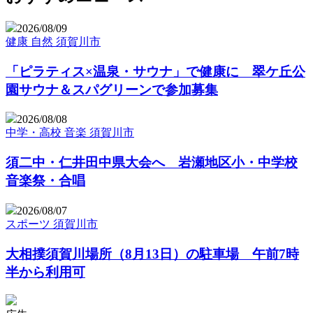
2026/08/09
健康
自然
須賀川市
「ピラティス×温泉・サウナ」で健康に 翠ケ丘公
園サウナ＆スパグリーンで参加募集
2026/08/08
中学・高校
音楽
須賀川市
須二中・仁井田中県大会へ 岩瀬地区小・中学校
音楽祭・合唱
2026/08/07
スポーツ
須賀川市
大相撲須賀川場所（8月13日）の駐車場 午前7時
半から利用可