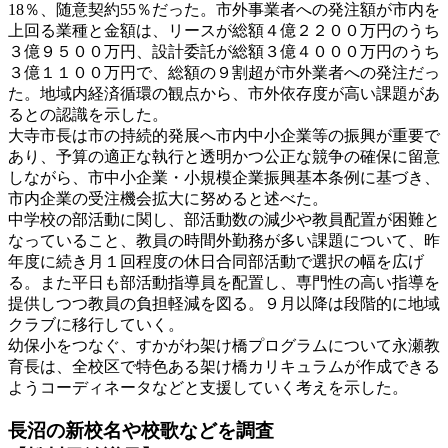
18％、随意契約55％だった。市外事業者への発注額が市内を
上回る業種と金額は、リースが総額４億２２００万円のうち
３億９５００万円、設計委託が総額３億４０００万円のうち
３億１１００万円で、総額の９割超が市外業者への発注だっ
た。地域内経済循環の観点から、市外依存度が高い課題があ
るとの認識を示した。
大寺市長は市の持続的発展へ市内中小企業等の振興が重要で
あり、予算の適正な執行と透明かつ公正な競争の確保に留意
しながら、市中小企業・小規模企業振興基本条例に基づき、
市内企業の受注機会拡大に努めると述べた。
中学校の部活動に関し、部活動数の減少や教員配置が困難と
なっていること、教員の時間外勤務が多い課題について、昨
年度に続き月１回程度の休日合同部活動で選択の幅を広げ
る。また平日も部活動指導員を配置し、専門性の高い指導を
提供しつつ教員の負担軽減を図る。９月以降は段階的に地域
クラブに移行していく。
幼保小をつなぐ、すかがわ架け橋プログラムについて永瀬教
育長は、全校区で特色ある架け橋カリキュラムが作成できる
ようコーディネータなどと支援していく考えを示した。
長沼の新校名や校歌などを調査