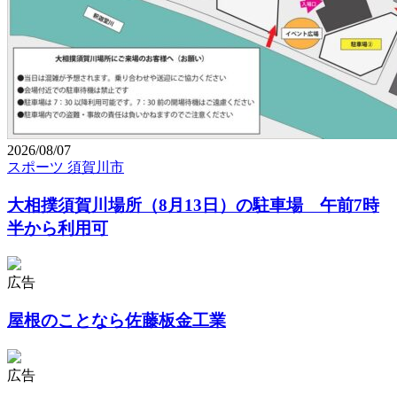
2026/08/07
スポーツ
須賀川市
大相撲須賀川場所（8月13日）の駐車場 午前7時
半から利用可
広告
屋根のことなら佐藤板金工業
広告