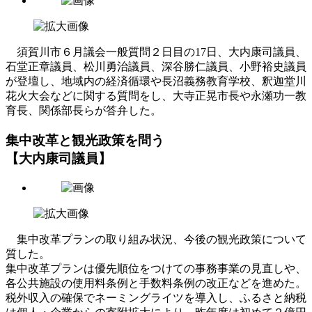
須賀川市６月議会一般質問２日目の17日、大内康司議員、
石堂正章議員、松川勇治議員、深谷勝仁議員、小野裕史議員
が登壇し、地域内の経済循環や長沼義務教育学校、釈迦堂川
花火大会などに関する質問をし、大寺正晃市長や永瀬功一教
育長、関係部長らが答弁した。
集中改革と観光政策を問う
【大内康司議員】
集中改革プランの取り組み状況、今後の観光政策について
質した。
集中改革プランは優先順位をつけての事務事業の見直しや、
各公共施設の使用料条例と手数料条例の改正などを進めた。
税外収入の確保でネーミングライツを導入し、ふるさと納税