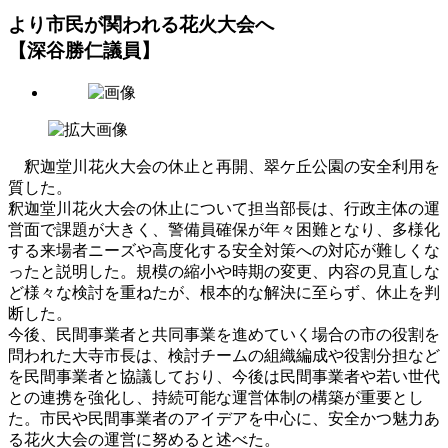
より市民が関われる花火大会へ
【深谷勝仁議員】
釈迦堂川花火大会の休止と再開、翠ケ丘公園の安全利用を
質した。
釈迦堂川花火大会の休止について担当部長は、行政主体の運
営面で課題が大きく、警備員確保が年々困難となり、多様化
する来場者ニーズや高度化する安全対策への対応が難しくな
ったと説明した。規模の縮小や時期の変更、内容の見直しな
ど様々な検討を重ねたが、根本的な解決に至らず、休止を判
断した。
今後、民間事業者と共同事業を進めていく場合の市の役割を
問われた大寺市長は、検討チームの組織編成や役割分担など
を民間事業者と協議しており、今後は民間事業者や若い世代
との連携を強化し、持続可能な運営体制の構築が重要とし
た。市民や民間事業者のアイデアを中心に、安全かつ魅力あ
る花火大会の運営に努めると述べた。