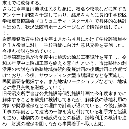
末までに改修する。
さらに今年度は地域住民を対象に、校名や校歌などに関する
アンケート調査を予定しており、結果をもとに長沼中学校区
学校運営協議会（コミュニティ・スクール）で具体的な検討
を進める。状況は随時ホームページなどで情報発信してい
く。
岩瀬義務教育学校は今年１月から４月にかけて学校評議員や
ＰＴＡ役員に対し、学校再編に向けた意見交換を実施した。
今後も検討を進めていく。
旧長沼高は県が今年度中に施設の除却工事設計を完了し、令
和10年度中に除却工事を終える意向だという。市は跡地の利
活用の検討を市過疎地域持続的発展計画の後期計画に位置づ
けており、今後、サウンディング型市場調査などを実施し、
民間需要を把握する。また地域ワークショップなどで、地域
との意見交換を継続していく。
旧長沼支所庁舎は公共施設等個別施設計画で今年度末までに
解体することを前提に検討してきたが、解体後の跡地利用の
方針や財源確保などの理由で計画が遅れている。今後は解体
工事の準備として建物の一部を貸し付けている相手方と協議
を進め、建物内の情報設備などの移設、跡地利用の検討を進
め、財源の確保を図りながら事業着手へ取り組む。