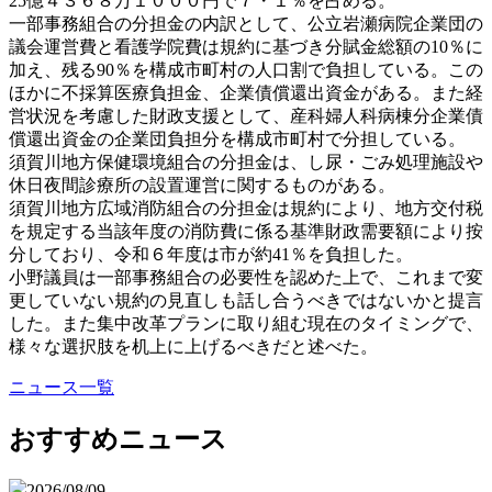
25億４３６８万１０００円で７・１％を占める。
一部事務組合の分担金の内訳として、公立岩瀬病院企業団の
議会運営費と看護学院費は規約に基づき分賦金総額の10％に
加え、残る90％を構成市町村の人口割で負担している。この
ほかに不採算医療負担金、企業債償還出資金がある。また経
営状況を考慮した財政支援として、産科婦人科病棟分企業債
償還出資金の企業団負担分を構成市町村で分担している。
須賀川地方保健環境組合の分担金は、し尿・ごみ処理施設や
休日夜間診療所の設置運営に関するものがある。
須賀川地方広域消防組合の分担金は規約により、地方交付税
を規定する当該年度の消防費に係る基準財政需要額により按
分しており、令和６年度は市が約41％を負担した。
小野議員は一部事務組合の必要性を認めた上で、これまで変
更していない規約の見直しも話し合うべきではないかと提言
した。また集中改革プランに取り組む現在のタイミングで、
様々な選択肢を机上に上げるべきだと述べた。
ニュース一覧
おすすめニュース
2026/08/09