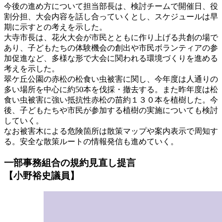
今後の進め方について担当部長は、検討チームで開催日、役
割分担、大会内容を話し合っていくとし、スケジュールは早
期に示すとの考えを示した。
大寺市長は、花火大会が市民とともに作り上げる共創の場で
あり、子どもたちの体験機会の創出や市民ボランティアの参
加促進など、多様な形で大会に関われる環境づくりを進める
考えを示した。
翠ケ丘公園の赤松の松食い虫被害に関し、今年度は人通りの
多い場所を中心に約50本を伐採・撤去する。また昨年度は松
食い虫被害に強い抵抗性赤松の苗約１３０本を植樹した。今
後、子どもたちや市民が参加する植樹の実施についても検討
していく。
なお被害木による危険箇所は散策マップや案内表示で周知す
る。安全な散策ルートの情報発信も進めていく。
一部事務組合の規約見直し提言
【小野裕史議員】