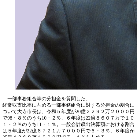
一部事務組合等の分担金を質問した。
経常収支比率に占める一部事務組合に対する分担金の割合に
ついて大寺市長は、令和５年度が20億２２９２万２０００円
で98・８％のうち10・２％、６年度は22億８６０７万で１０
１・２％のうち11・１％。一般会計歳出決算額における割合
は５年度が22億６７２１万７０００円で６・３％、６年度が