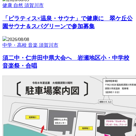
健康
自然
須賀川市
「ピラティス×温泉・サウナ」で健康に 翠ケ丘公
園サウナ＆スパグリーンで参加募集
2026/08/08
中学・高校
音楽
須賀川市
須二中・仁井田中県大会へ 岩瀬地区小・中学校
音楽祭・合唱