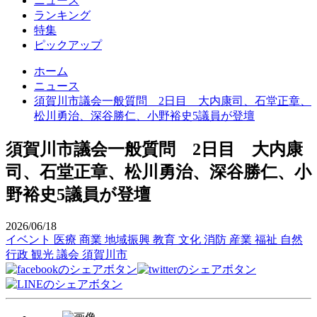
ニュース
ランキング
特集
ピックアップ
ホーム
ニュース
須賀川市議会一般質問 2日目 大内康司、石堂正章、
松川勇治、深谷勝仁、小野裕史5議員が登壇
須賀川市議会一般質問 2日目 大内康
司、石堂正章、松川勇治、深谷勝仁、小
野裕史5議員が登壇
2026/06/18
イベント
医療
商業
地域振興
教育
文化
消防
産業
福祉
自然
行政
観光
議会
須賀川市