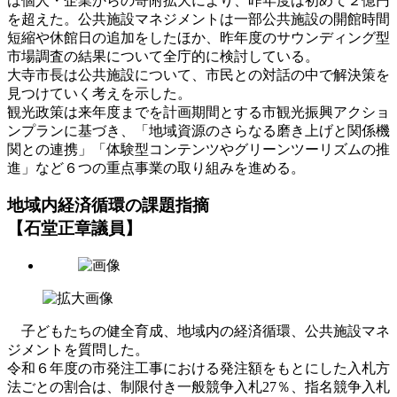
は個人・企業からの寄附拡大により、昨年度は初めて２億円
を超えた。公共施設マネジメントは一部公共施設の開館時間
短縮や休館日の追加をしたほか、昨年度のサウンディング型
市場調査の結果について全庁的に検討している。
大寺市長は公共施設について、市民との対話の中で解決策を
見つけていく考えを示した。
観光政策は来年度までを計画期間とする市観光振興アクショ
ンプランに基づき、「地域資源のさらなる磨き上げと関係機
関との連携」「体験型コンテンツやグリーンツーリズムの推
進」など６つの重点事業の取り組みを進める。
地域内経済循環の課題指摘
【石堂正章議員】
子どもたちの健全育成、地域内の経済循環、公共施設マネ
ジメントを質問した。
令和６年度の市発注工事における発注額をもとにした入札方
法ごとの割合は、制限付き一般競争入札27％、指名競争入札