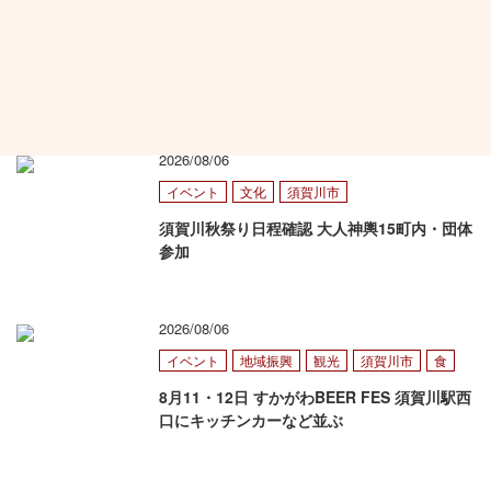
中学・高校
須賀川市
部活動地域移行への提言評価 永瀬さん最優
秀賞に輝く 須賀川市少年の主張大会
2026/08/06
イベント
文化
須賀川市
須賀川秋祭り日程確認 大人神輿15町内・団体
参加
2026/08/06
イベント
地域振興
観光
須賀川市
食
8月11・12日 すかがわBEER FES 須賀川駅西
口にキッチンカーなど並ぶ