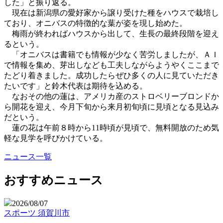
した」と振り返る。
現在は新潟県の愛好家から譲り受けた種をハウスで栽培し
ており、オニバスの特徴的な葉が姿を現し始めた。
梅雨が終わればハウスから出して、生長の最終段階を迎え
るという。
「オニバスは書籍でも情報が少なく苦労しましたが、ＡＩ
で情報を集め、芽出しなども工夫しながらようやくここまで
たどり着きました。成功したらぜひ多くの人に見ていただき
たいです」と鈴木代表は期待を込める。
なおその他の蓮は、アメリカ産のストロベリーブロンドか
ら開花を迎え、今月下旬から来月初旬頃に見頃となる見込み
だという。
蓮の花は午前８時から11時頃が見頃で、無料開放のため気
軽な見学を呼びかけている。
ニュース一覧
おすすめニュース
2026/08/07
スポーツ
須賀川市