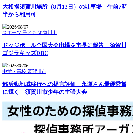
大相撲須賀川場所（8月13日）の駐車場 午前7時
半から利用可
2026/08/07
スポーツ
子ども
須賀川市
ドッジボール全国大会出場を市長に報告 須賀川
ゴジラキッズDBC
2026/08/06
中学・高校
須賀川市
部活動地域移行への提言評価 永瀬さん最優秀賞
に輝く 須賀川市少年の主張大会