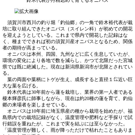
鈴木代表が丹精込めて育てるオニバス
須賀川市西川の釣り堀「釣仙郷」の一角で鈴木裕代表が栽
培に取り組んできたオニバス（スイレン科）が初めての開花
を迎えようとしている。これまで県内で開花した記録はな
く、種までできれば初の須賀川産オニバスとなるため、関係
者の期待が高まっている。
オニバスは本州、四国、九州などに広く生息していたが、
環境の変化により各地で数を減らし、かつて北限だった宮城
県では既に絶滅した。現在は新潟県新潟市が北限とされてい
る。
葉の両面や葉柄にトゲが生え、成長すると直径１㍍近い巨
大な葉を広げる。
鈴木代表は30年前から蓮を栽培し、業界の第一人者である
榎本輝彦氏に師事しながら、現在は約20種の蓮を育て、釣仙
郷の来場者を楽しませている。
オニバスは10年前に埼玉県産の種から栽培を始めたが、福
島県内での栽培記録がなく、温度管理や肥料など手探りで試
行錯誤を重ねたが、これまで実を結ぶには至らなかった。
「温度管理が難しく、雨が降っただけで枯れたこともありま