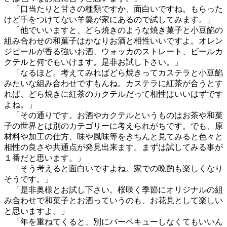
「口当たりと甘さの種類ですか、面白いですね。もらった
けど手をつけてない羊羮が家にあるので試してみます。」
「他でいいますと、どら焼きのような焼き菓子と小豆餡の
組み合わせの和菓子はかなりお酒と相性いいですよ。オレン
ジピールが香る強いお酒、ウォッカのストレート、ビールカ
クテルと何でもいけます。是非お試し下さい。」
「なるほど。考えてみればどら焼きってカステラと小豆餡
みたいな組み合わせですもんね。カステラに紅茶が合うとす
れば、どら焼きに紅茶のカクテルだって相性はいいはずです
よね。」
「その通りです。お酒やカクテルというものはお茶や和菓
子の世界とは別のカテゴリーに考えられがちです。でも、原
材料や加工の仕方、味や風味等をきちんと見てみると色々と
相性の良さや共通点が発見出来ます。まずは試してみる事が
１番だと思います。」
「そう考えると面白いですよね。家での晩酌も楽しくなり
そうです。」
「是非奥様とお試し下さい。桜咲く季節にオリジナルの組
み合わせで和菓子とお酒っていうのも、お花見として楽しい
と思いますよ。」
「年を重ねてくると、別にバーベキューしなくてもいいん