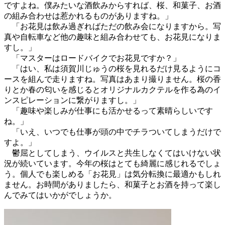
ですよね。僕みたいな酒飲みからすれば、桜、和菓子、お酒
の組み合わせは惹かれるものがありますね。」
「お花見は飲み過ぎればただの飲み会になりますから。写
真や自転車など他の趣味と組み合わせても、お花見になりま
すし。」
「マスターはロードバイクでお花見ですか？」
「はい、私は須賀川じゅうの桜を見れるだけ見るようにコ
ースを組んで走りますね。写真はあまり撮りません。桜の香
りとか春の匂いを感じるとオリジナルカクテルを作る為のイ
ンスピレーションに繋がりますし。」
「趣味や楽しみが仕事にも活かせるって素晴らしいです
ね。」
「いえ、いつでも仕事が頭の中でチラついてしまうだけで
すよ。」
鬱屈としてしまう、ウイルスと共生しなくてはいけない状
況が続いています。今年の桜はとても綺麗に感じれるでしょ
う。個人でも楽しめる「お花見」は気分転換に最適かもしれ
ません。お時間がありましたら、和菓子とお酒を持って楽し
んでみてはいかがでしょうか。