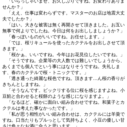
「いらっしゃいませ、お久しぶりですね。お変わりありま
せんか？」
「ええ、仕事は変わらずです。マスターのお店は地震大丈
夫でしたか？」
「はい。大きな被害は無く再開させて頂きました。お互い
無事で何よりでしたね。今日は何をお出ししましょうか？」
「春っぽいものがいいですね。お任せします。」
「では、桜リキュールを使ったカクテルをお出しさせて頂
きます。」
「桜かぁ、いいですね。今年はお花見位したいですね。」
「そうですね。企業等の大人数では難しいでしょうから、
あくまでも個人でという事にはなりそうですね。失礼しま
す、春のカクテルで桜・トニックです。」
「透き通った綺麗な桜色ですね。頂きます…ん桜の香りが
きちんとしますね。」
「そうなんです。ビックリする位に桜を感じますよね。小
豆餡と合わせると桜餅のような感じになりますよ。」
「なるほど、確かに面白い組み合わせですね。和菓子とカ
クテルは考えた事なかったです。」
「私が思う相性がいい組み合わせは、カクテルには羊羮で
すね。口当たりもプルっとして気持ちよく、小豆の優しい甘
さは色々なお酒に合うと思います。」