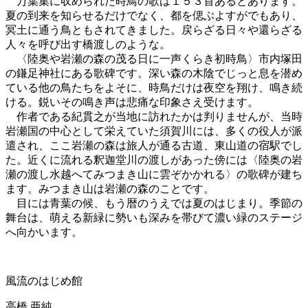
万葉集に収められた時鳥の歌は１５３首あるとあります。
夏の到来を知らせるだけでなく、都を偲ぶよすがでもあり、
冥土に通う鳥ともされてきました。戻らざる日々や還らざる
人々を呼び出す橋渡しのような。
〈陸奥や岩瀬の森の茂る日に一声くらき初時鳥〉市内塚田
の鎌足神社にある歌碑です。深い森の木陰でじっと息を潜め
ている他の鳥たちをよそに、時鳥だけは夜空を翔け、鳴き続
ける。鋭いその鳴き声は悲痛な印象さえ受けます。
作者である紀貫之が当地に訪れたかは判りませんが、当時
岩瀬国の中心として栄えていた須賀川には、多くの役人が派
遣され、ここ岩瀬の森は旅人が通る古道、東山道の宿駅でし
た。近くに流れる釈迦堂川の渡しがあった傍には〈陸奥の岩
瀬の渡し水越へてみつまき山に雲ぞかかれる〉の歌碑が建ち
ます。みつまき山は岩瀬の森のことです。
目には青葉の候、もう暦のうえでは夏のはじまり。季節の
舞台は、萌える新緑に勢いも深みを帯びて濃い緑のステージ
へ向かいます。
風流のはじめ館
高橋 亜純