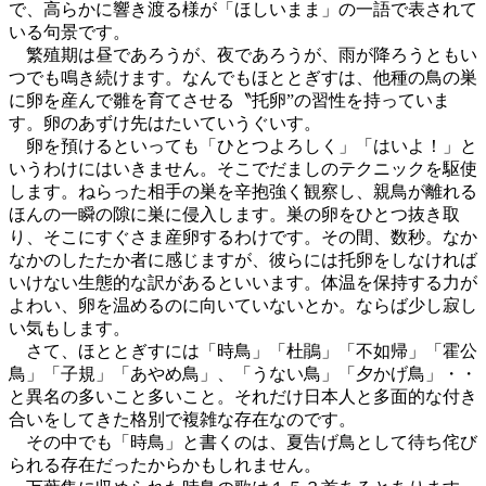
で、高らかに響き渡る様が「ほしいまま」の一語で表されて
いる句景です。
繁殖期は昼であろうが、夜であろうが、雨が降ろうともい
つでも鳴き続けます。なんでもほととぎすは、他種の鳥の巣
に卵を産んで雛を育てさせる〝托卵”の習性を持っていま
す。卵のあずけ先はたいていうぐいす。
卵を預けるといっても「ひとつよろしく」「はいよ！」と
いうわけにはいきません。そこでだましのテクニックを駆使
します。ねらった相手の巣を辛抱強く観察し、親鳥が離れる
ほんの一瞬の隙に巣に侵入します。巣の卵をひとつ抜き取
り、そこにすぐさま産卵するわけです。その間、数秒。なか
なかのしたたか者に感じますが、彼らには托卵をしなければ
いけない生態的な訳があるといいます。体温を保持する力が
よわい、卵を温めるのに向いていないとか。ならば少し寂し
い気もします。
さて、ほととぎすには「時鳥」「杜鵑」「不如帰」「霍公
鳥」「子規」「あやめ鳥」、「うない鳥」「夕かげ鳥」・・
と異名の多いこと多いこと。それだけ日本人と多面的な付き
合いをしてきた格別で複雑な存在なのです。
その中でも「時鳥」と書くのは、夏告げ鳥として待ち侘び
られる存在だったからかもしれません。