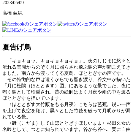
2023/05/09
高橋 亜純
夏告げ鳥
「キョキョッ、キョキョキョキョ」。夜のしじまに悠々と
流れる雲間からのぞく月に照らされ飛ぶ鳥の声が聞こえてき
ました。南方から渡ってくる夏鳥、ほととぎすの声です。
その特徴的な声は遠くからでも響き渡り、谷文中が描いた
「月に杜鵑（ほととぎす）図」にあるような景でした。夜に
鳴く鳥として珍重され、昔の絵師はよく月夜や雨の中を渡る
ほととぎすを描いています。
〈ほととぎす大竹藪をもる月夜〉こちらは芭蕉。鋭い一声
を上げて夜空を翔け、黒々とした竹藪を破って月明かりが漏
れている景。
〈谺（こだま）して山ほととぎすほしいまま〉杉田久女の
名吟として、つとに知られています。谷から谷へ、実に自由