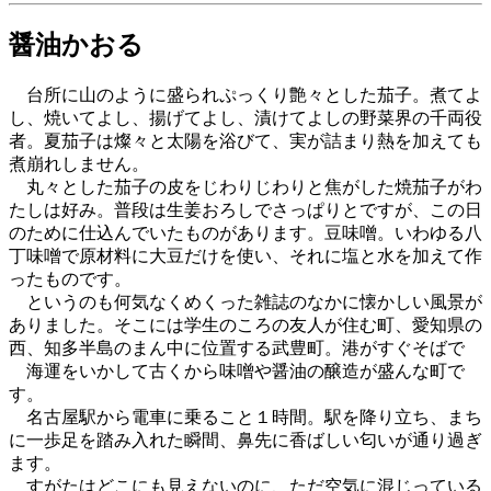
醤油かおる
台所に山のように盛られぷっくり艶々とした茄子。煮てよ
し、焼いてよし、揚げてよし、漬けてよしの野菜界の千両役
者。夏茄子は燦々と太陽を浴びて、実が詰まり熱を加えても
煮崩れしません。
丸々とした茄子の皮をじわりじわりと焦がした焼茄子がわ
たしは好み。普段は生姜おろしでさっぱりとですが、この日
のために仕込んでいたものがあります。豆味噌。いわゆる八
丁味噌で原材料に大豆だけを使い、それに塩と水を加えて作
ったものです。
というのも何気なくめくった雑誌のなかに懐かしい風景が
ありました。そこには学生のころの友人が住む町、愛知県の
西、知多半島のまん中に位置する武豊町。港がすぐそばで
海運をいかして古くから味噌や醤油の醸造が盛んな町で
す。
名古屋駅から電車に乗ること１時間。駅を降り立ち、まち
に一歩足を踏み入れた瞬間、鼻先に香ばしい匂いが通り過ぎ
ます。
すがたはどこにも見えないのに、ただ空気に混じっている