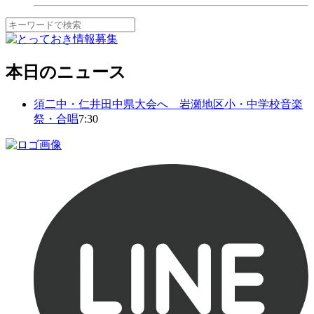
本日のニュース
須二中・仁井田中県大会へ 岩瀬地区小・中学校音楽
祭・合唱
7:30