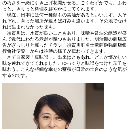
の巧さを一緒に引き上げ花開かせる。ごくわずかでも。ふわ
っと、きりっと料理を鮮やかにしてくれます。
現在、日本には何千種類もの醤油があるといいます。人そ
れぞれ、育った場所が違えば好みも違います。その地でなけ
れば生まれなかった味も。
須賀川は、水質が良いこともあり、味噌や醤油の醸造が盛
んで数代にわたる老舗が幾つもありました。明治期の商店広
告がぎっしりと載ったチラシ「須賀川町名士豪商勉強商店銀
行會社便覧」からは往時の様子が伝わってきます。
さて自家製「豆味噌」。出来はともあれ、どこか懐かしい
味を連れてきてくれました。ゆっくりと味噌をつけた茄子を
味わう。こんな些細な幸せの蓄積が日常の土台のような気が
するのです。