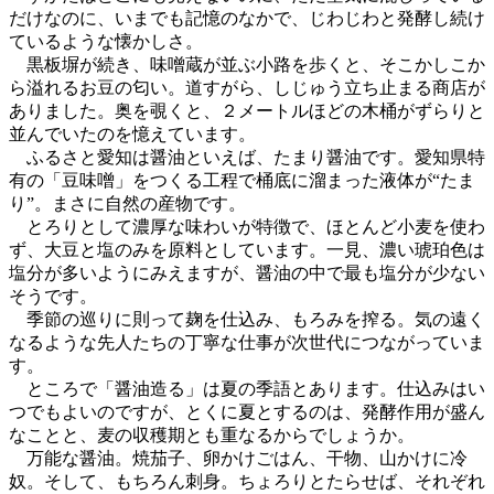
だけなのに、いまでも記憶のなかで、じわじわと発酵し続け
ているような懐かしさ。
黒板塀が続き、味噌蔵が並ぶ小路を歩くと、そこかしこか
ら溢れるお豆の匂い。道すがら、しじゅう立ち止まる商店が
ありました。奥を覗くと、２メートルほどの木桶がずらりと
並んでいたのを憶えています。
ふるさと愛知は醤油といえば、たまり醤油です。愛知県特
有の「豆味噌」をつくる工程で桶底に溜まった液体が“たま
り”。まさに自然の産物です。
とろりとして濃厚な味わいが特徴で、ほとんど小麦を使わ
ず、大豆と塩のみを原料としています。一見、濃い琥珀色は
塩分が多いようにみえますが、醤油の中で最も塩分が少ない
そうです。
季節の巡りに則って麹を仕込み、もろみを搾る。気の遠く
なるような先人たちの丁寧な仕事が次世代につながっていま
す。
ところで「醤油造る」は夏の季語とあります。仕込みはい
つでもよいのですが、とくに夏とするのは、発酵作用が盛ん
なことと、麦の収穫期とも重なるからでしょうか。
万能な醤油。焼茄子、卵かけごはん、干物、山かけに冷
奴。そして、もちろん刺身。ちょろりとたらせば、それぞれ