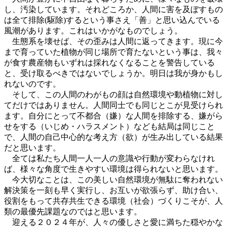
し、汚染しています。それどころか、人間に害を及ぼすもの
は全て排除(駆除)するという事さえ「善」と思い込んでいる
風潮があります。これはいかがなものでしょう。
生態系を壊せば、その歪みは人間に返ってきます。現に今
まで育っていた植物が同じ場所で育たないという事は、我々
が食す農産物もいずれは採れなくなることを警告している
と、受け取るべきではないでしょうか。明日は我が身かもし
れないのです。
そして、この人間のわがもの顔は自然環境や動植物に対し
てだけではありません。人間同士でも同じとこが見受けられ
ます。自分にとって不都合（嫌）な人間を排除する、嫌がら
せをする（いじめ・ハラスメント）なども結局は同じこと
で、人間の自己中心的な考え方（欲）が生み出している結果
だと思います。
全ては私たち人間一人一人の意識や行動が変わらなけれ
ば、様々な角度で生きやすい環境は得られないと思います。
今大切なことは、この美しい自然環境が無駄に奪われない
解決策を一刻も早く実行し、お互いが欲張らず、助け合い、
役割をもって共存共生できる環境（社会）づくりこそが、人
類の最優先課題なのではと思います。
迎える２０２４年が、人々の優しさと愛に満ちた穏やかな