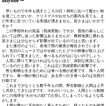
anyone～
早いもので今年も残すところ33日！例年に比べて暖かい秋
を過ごしたせいか、クリスマスやおせちの案内を見ても、ま
だ年末に近づいている実感が湧きません。皆さまはいかがで
すか？
この季節外れの気温（気候変動）ですが、普段の暮らしに
おいては押し迫った影響はありませんが、農林漁業に携わる
皆さまには少なからず影響が出ているのではと思います。
また連日のように、各地で熊の被害が報告されています
が、先日のニュースではやせ細ったヒグマの映像が取り上げ
られていて驚きました。食べるものが山にないのでしょう。
人里に降りて来なければならないほど、深刻な状況になっ
ているのだと思います。これは正に気候変動の影響です。
熊も動物も生きるためには食べる物が必要です。我々人間
ですら、食べ物が無ければ、ある所へ行き食べるのは当然の
行動です。
これまで少なくとも数千年もの間、野生動物と人間は上手
く共存してきたはずです。それがいつしか、人間という動物
がこの地球を“わがもの顔”で占領してしまっているような気
がします。
人間が豊かに不自由なく暮らすために、様々なものを破壊