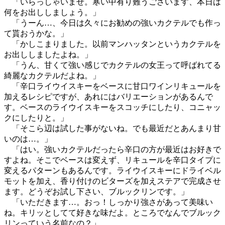
「いらっしゃいませ。寒い中有り難うございます、本日は
何をお出ししましょう。」
「うーん…、今日は久々にお勧めの強いカクテルでも作っ
て貰おうかな。」
「かしこまりました。以前マンハッタンというカクテルを
お出ししましたよね。」
「うん、甘くて強い感じでカクテルの女王って呼ばれてる
綺麗なカクテルだよね。」
「辛口ライウイスキーをベースに甘口ワインリキュールを
加えるレシピですが、あれにはバリエーションがあるんで
す。ベースのライウイスキーをスコッチにしたり、コニャッ
クにしたりと。」
「そこら辺は試した事がないね。でも最近だとあんまり甘
いのは…。」
「はい。強いカクテルだったら辛口の方が最近はお好きで
すよね。そこでベースは変えず、リキュールを辛口タイプに
変えるパターンもあるんです。ライウイスキーにドライベル
モットを加え、香り付けのビターズを加えステアで完成させ
ます。どうぞお試し下さい、ブルックリンです。」
「いただきます…。おっ！しっかり強さがあって美味い
ね。キリッとしてて好きな味だよ。ところでなんでブルック
リンっていう名前なの？」