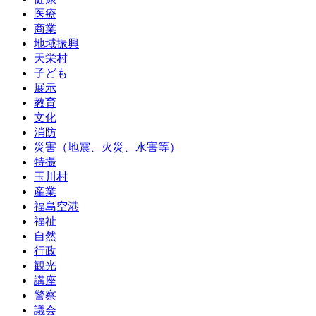
医療
商業
地域振興
天栄村
子ども
展示
教育
文化
消防
災害（地震、火災、水害等）
特撮
玉川村
産業
福島空港
福祉
自然
行政
観光
講座
警察
議会