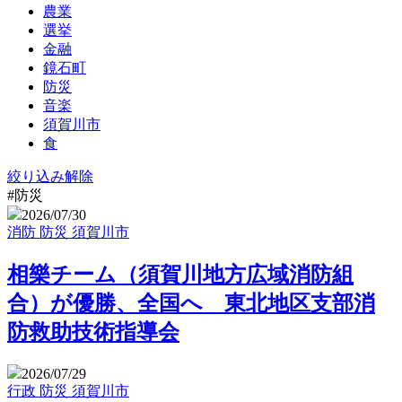
農業
選挙
金融
鏡石町
防災
音楽
須賀川市
食
絞り込み解除
#防災
2026/07/30
消防
防災
須賀川市
相樂チーム（須賀川地方広域消防組
合）が優勝、全国へ 東北地区支部消
防救助技術指導会
2026/07/29
行政
防災
須賀川市