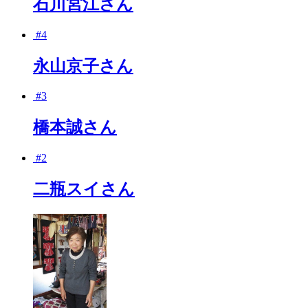
石川宮江さん
#4
永山京子さん
#3
橋本誠さん
#2
二瓶スイさん